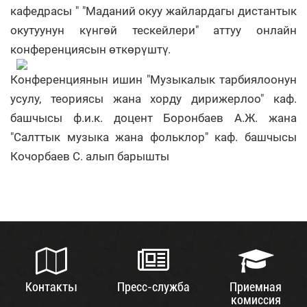
кафедрасы " "Маданий окуу жайлардагы дистантык
окутуунун күнгөй тескейлери" аттуу онлайн
конференциясын өткөрүштү.
Конференциянын ишин "Музыкалык тарбиялоонун
усулу, теориясы жана хорду дирижерлоо" каф.
башчысы ф.и.к. доцент Боронбаев А.Ж. жана
"Салттык музыка жана фольклор" каф. башчысы
Кочорбаев С. алып барышты
Контакты
Пресс-служба
Приемная
комиссия