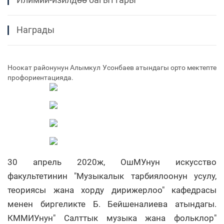
Награды
Ноокат районунун Алымкул Усонбаев атындагы орто мектепте
профориентацияда.
30 апрель 2020ж, ОшМУнун искусство
факультетинин "Музыкалык тарбиялоонун усулу,
теориясы жана хорду дирижерлоо" кафедрасы
менен биргеликте Б. Бейшеналиева атындагы.
КММИУнун" Салттык музыка жана фольклор"