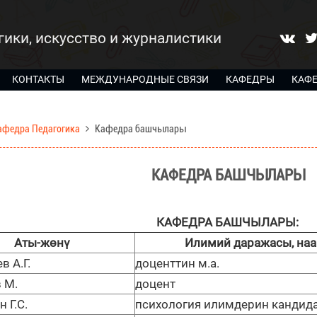
гики, искусство и журналистики
КОНТАКТЫ
МЕЖДУНАРОДНЫЕ СВЯЗИ
КАФЕДРЫ
КАФ
афедра Педагогика
Кафедра башчылары
КАФЕДРА БАШЧЫЛАРЫ
КАФЕДРА БАШЧЫЛАРЫ:
Аты-жөнү
Илимий даражасы, на
 А.Г.
доценттин м.а.
 М.
доцент
 Г.С.
психология илимдерин кандида