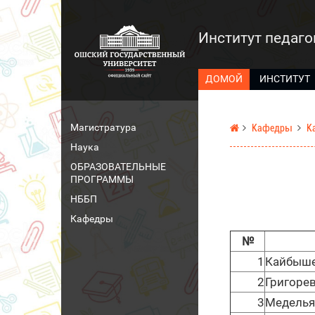
Институт педаго
ДОМОЙ
ИНСТИТУТ
Магистратура
Кафедры
К
Наука
ОБРАЗОВАТЕЛЬНЫЕ
ПРОГРАММЫ
НББП
Кафедры
№
1
Кайбышев
2
Григорев
3
Медельян