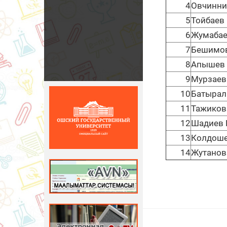
4
Овчинни
5
Тойбаев 
6
Жумабае
7
Бешимов
8
Апышев 
9
Мурзаев
10
Батырал
11
Тажиков
12
Шадиев 
13
Колдоше
14
Жутанова