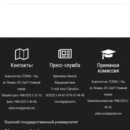
Контакты
Пресс-служба
Приемная
комиссия
Кыргызстан, 723500, г. Ош,
Нуралиева Зинагул
Кыргызстан, 723500, г. Ош,
ул. Ленина, 331, ОшГУ Главный
Абдырашитовна
ул. Ленина, 331, ОшГУ Главный
корпус
Е-mail: zinur11@mail.ru
корпус
Общий отдел: +996 3222 2-22-73,
0(3222) 2-04-87, 0770-37-94-98
Приемная комиссия: +996 3222 2-
факс +996 3222 2-40-66,
chechgpi@mail.ru
45-25,
oshsu.oms@gmail.com
oshsu.oms@gmail.com
Ошский государственный университет