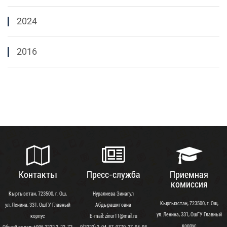
2024
2016
Контакты
Пресс-служба
Приемная
комиссия
Кыргызстан, 723500, г. Ош,
Нуралиева Зинагул
Кыргызстан, 723500, г. Ош,
ул. Ленина, 331, ОшГУ Главный
Абдырашитовна
ул. Ленина, 331, ОшГУ Главный
корпус
Е-mail: zinur11@mail.ru
корпус