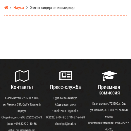
Наука
Эмгек сиңирген ишмерлер
Контакты
Пресс-служба
Приемная
комиссия
Кыргызстан, 723500, г. Ош,
Нуралиева Зинагул
Кыргызстан, 723500, г. Ош,
ул. Ленина, 331, ОшГУ Главный
Абдырашитовна
ул. Ленина, 331, ОшГУ Главный
корпус
Е-mail: zinur11@mail.ru
корпус
Общий отдел: +996 3222 2-22-73,
0(3222) 2-04-87, 0770-37-94-98
Приемная комиссия: +996 3222 2-
факс +996 3222 2-40-66,
chechgpi@mail.ru
45-25,
oshsu.oms@gmail.com