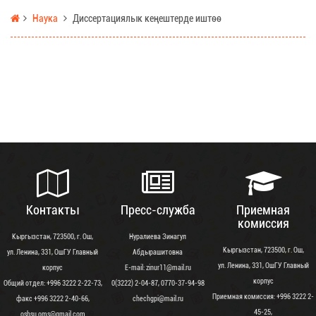
Наука
Диссертациялык кеңештерде иштөө
Контакты
Пресс-служба
Приемная
комиссия
Кыргызстан, 723500, г. Ош,
Нуралиева Зинагул
Кыргызстан, 723500, г. Ош,
ул. Ленина, 331, ОшГУ Главный
Абдырашитовна
ул. Ленина, 331, ОшГУ Главный
корпус
Е-mail: zinur11@mail.ru
корпус
Общий отдел: +996 3222 2-22-73,
0(3222) 2-04-87, 0770-37-94-98
Приемная комиссия: +996 3222 2-
факс +996 3222 2-40-66,
chechgpi@mail.ru
45-25,
oshsu.oms@gmail.com