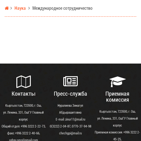
Наука
Международное сотрудничество
Контакты
Пресс-служба
Приемная
комиссия
Кыргызстан, 723500, г. Ош,
Нуралиева Зинагул
Кыргызстан, 723500, г. Ош,
ул. Ленина, 331, ОшГУ Главный
Абдырашитовна
ул. Ленина, 331, ОшГУ Главный
корпус
Е-mail: zinur11@mail.ru
корпус
Общий отдел: +996 3222 2-22-73,
0(3222) 2-04-87, 0770-37-94-98
Приемная комиссия: +996 3222 2-
факс +996 3222 2-40-66,
chechgpi@mail.ru
45-25,
oshsu.oms@gmail.com