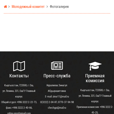
Молодежный комитет
Фотогалерея
Контакты
Пресс-служба
Приемная
комиссия
Кыргызстан, 723500, г. Ош,
Нуралиева Зинагул
Кыргызстан, 723500, г. Ош,
ул. Ленина, 331, ОшГУ Главный
Абдырашитовна
ул. Ленина, 331, ОшГУ Главный
корпус
Е-mail: zinur11@mail.ru
корпус
Общий отдел: +996 3222 2-22-73,
0(3222) 2-04-87, 0770-37-94-98
Приемная комиссия: +996 3222 2-
факс +996 3222 2-40-66,
chechgpi@mail.ru
45-25,
oshsu.oms@gmail.com