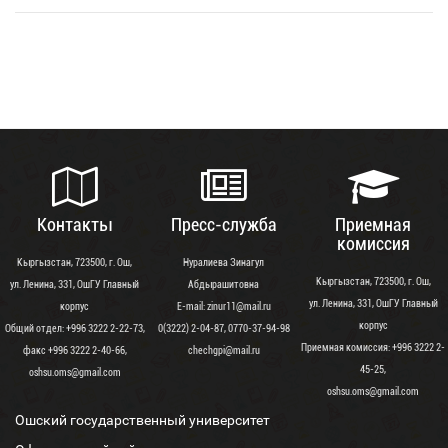
Контакты
Пресс-служба
Приемная
комиссия
Кыргызстан, 723500, г. Ош,
Нуралиева Зинагул
Кыргызстан, 723500, г. Ош,
ул. Ленина, 331, ОшГУ Главный
Абдырашитовна
ул. Ленина, 331, ОшГУ Главный
корпус
Е-mail: zinur11@mail.ru
корпус
Общий отдел: +996 3222 2-22-73,
0(3222) 2-04-87, 0770-37-94-98
Приемная комиссия: +996 3222 2-
факс +996 3222 2-40-66,
chechgpi@mail.ru
45-25,
oshsu.oms@gmail.com
oshsu.oms@gmail.com
Ошский государственный университет