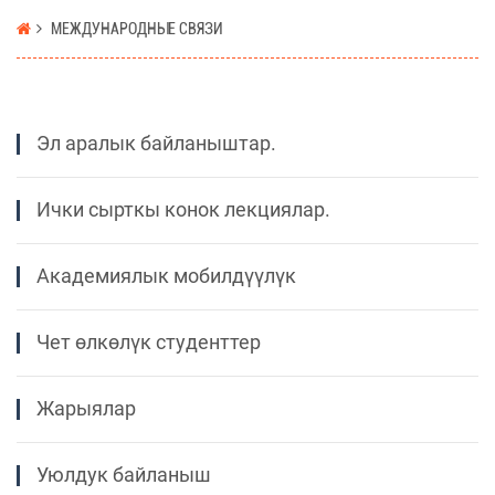
МЕЖДУНАРОДНЫЕ СВЯЗИ
Эл аралык байланыштар.
Ички сырткы конок лекциялар.
Академиялык мобилдүүлүк
Чет өлкөлүк студенттер
Жарыялар
Уюлдук байланыш