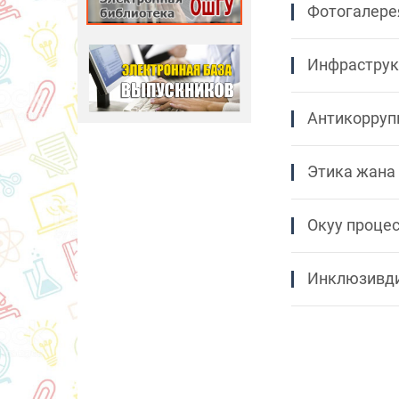
Фотогалере
Инфраструк
Антикорруп
Этика жана
Окуу проце
Инклюзивди