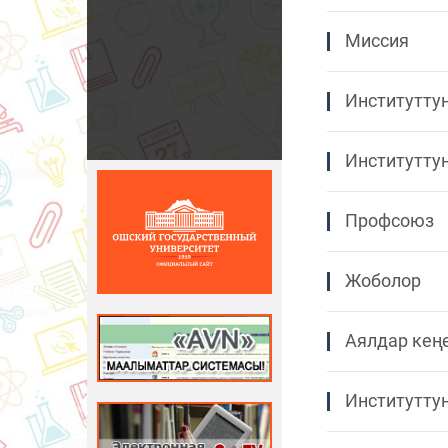
Миссия
Институтту
Институттун
Профсоюз
Жоболор
Аялдар кең
Институттун