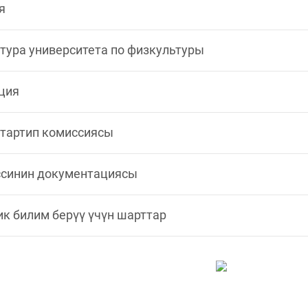
я
тура университета по физкультуры
ция
 тартип комиссиясы
ссинин документациясы
к билим берүү үчүн шарттар