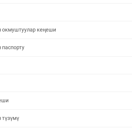
н окмуштуулар кеңеши
 паспорту
еши
 түзүмү